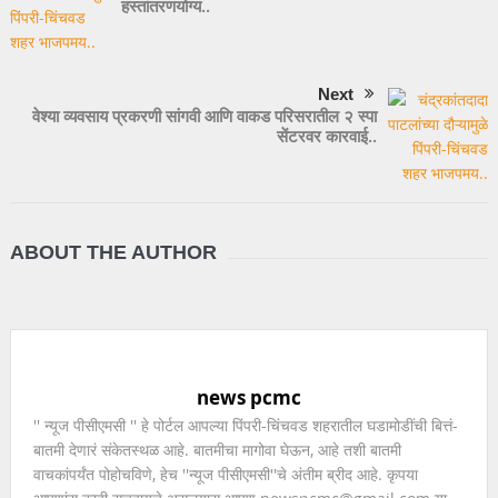
हस्तांतरणयोग्य..
Next
वेश्या व्यवसाय प्रकरणी सांगवी आणि वाकड परिसरातील २ स्पा
सेंटरवर कारवाई..
ABOUT THE AUTHOR
news pcmc
'' न्यूज पीसीएमसी '' हे पोर्टल आपल्या पिंपरी-चिंचवड शहरातील घडामोडींची बित्तं-
बातमी देणारं संकेतस्थळ आहे. बातमीचा मागोवा घेऊन, आहे तशी बातमी
वाचकांपर्यंत पोहोचविणे, हेच ''न्यूज पीसीएमसी''चे अंतीम ब्रीद आहे. कृपया