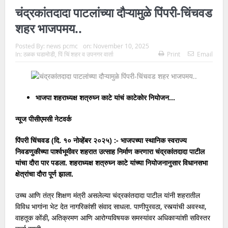
चंद्रकांतदादा पाटलांच्या दौऱ्यामुळे पिंपरी-चिंचवड
शहर भाजपमय..
Posted By:
news pcmc
on:
November 10, 2025
In:
ठळक घडामोडी
,
पिं चिं शहर व उपनगर वार्ता
Print
Email
भाजपा शहराध्यक्ष शत्रुघ्न काटे यांचं काटेकोर नियोजन…
न्यूज पीसीएमसी नेटवर्क
पिंपरी चिंचवड (दि. १० नोव्हेंबर २०२५) :- भाजपच्या स्थानिक स्वराज्य
निवडणुकीच्या पार्श्वभूमीवर शहरात उत्साह निर्माण करणारा चंद्रकांतदादा पाटील
यांचा दौरा पार पडला. शहराध्यक्ष शत्रुघ्न काटे यांच्या नियोजनानुसार विधानसभा
क्षेत्रांचा दौरा पूर्ण झाला.
उच्च आणि तंत्र शिक्षण मंत्री असलेल्या चंद्रकांतदादा पाटील यांनी शहरातील
विविध भागांना भेट देत नागरिकांशी संवाद साधला. पाणीपुरवठा, रस्त्यांची अवस्था,
वाहतूक कोंडी, अतिक्रमण आणि आरोग्यविषयक समस्यांवर अधिकाऱ्यांशी सविस्तर