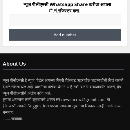
न्यूज पीसीएमसी Whatsapp Share करीता आपला
मो.नं.रजिस्टर करा.
About Us
न्यूज पीसीएमसी हे न्यूज पोर्टल आपल्या पिंपरी-चिंचवड शहरातील घडामोडींची बित्तं-बातमी
देणारे संकेतस्थळ आहे. बातमीचा मागोवा घेऊन आहे तशी बातमी वाचकांपर्यंत मांडणे, हेच
न्यूज पीसीएमसीचे अंतीम ब्रीद आहे.
कृपया आपणास काही सुचवायचे असेल तर newspcmc@gmail.com या
ईमेलवरती आपली Suggestion पाठवा. आपल्या सुचनांचा स्विकार आम्ही नक्की करू.
धन्यवाद
……..संपादक.