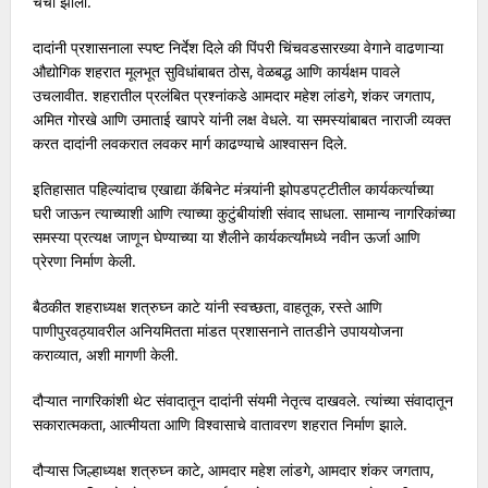
चर्चा झाली.
दादांनी प्रशासनाला स्पष्ट निर्देश दिले की पिंपरी चिंचवडसारख्या वेगाने वाढणाऱ्या
औद्योगिक शहरात मूलभूत सुविधांबाबत ठोस, वेळबद्ध आणि कार्यक्षम पावले
उचलावीत. शहरातील प्रलंबित प्रश्नांकडे आमदार महेश लांडगे, शंकर जगताप,
अमित गोरखे आणि उमाताई खापरे यांनी लक्ष वेधले. या समस्यांबाबत नाराजी व्यक्त
करत दादांनी लवकरात लवकर मार्ग काढण्याचे आश्वासन दिले.
इतिहासात पहिल्यांदाच एखाद्या कॅबिनेट मंत्र्यांनी झोपडपट्टीतील कार्यकर्त्याच्या
घरी जाऊन त्याच्याशी आणि त्याच्या कुटुंबीयांशी संवाद साधला. सामान्य नागरिकांच्या
समस्या प्रत्यक्ष जाणून घेण्याच्या या शैलीने कार्यकर्त्यांमध्ये नवीन ऊर्जा आणि
प्रेरणा निर्माण केली.
बैठकीत शहराध्यक्ष शत्रुघ्न काटे यांनी स्वच्छता, वाहतूक, रस्ते आणि
पाणीपुरवठ्यावरील अनियमितता मांडत प्रशासनाने तातडीने उपाययोजना
कराव्यात, अशी मागणी केली.
दौऱ्यात नागरिकांशी थेट संवादातून दादांनी संयमी नेतृत्व दाखवले. त्यांच्या संवादातून
सकारात्मकता, आत्मीयता आणि विश्वासाचे वातावरण शहरात निर्माण झाले.
दौऱ्यास जिल्हाध्यक्ष शत्रुघ्न काटे, आमदार महेश लांडगे, आमदार शंकर जगताप,