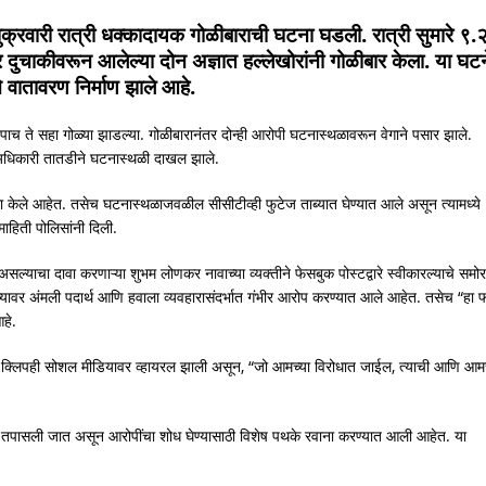
ुक्रवारी रात्री धक्कादायक गोळीबाराची घटना घडली. रात्री सुमारे ९.
वर दुचाकीवरून आलेल्या दोन अज्ञात हल्लेखोरांनी गोळीबार केला. या घट
वातावरण निर्माण झाले आहे.
र पाच ते सहा गोळ्या झाडल्या. गोळीबारानंतर दोन्ही आरोपी घटनास्थळावरून वेगाने पसार झाले.
ठ अधिकारी तातडीने घटनास्थळी दाखल झाले.
ळा केले आहेत. तसेच घटनास्थळाजवळील सीसीटीव्ही फुटेज ताब्यात घेण्यात आले असून त्यामध्ये
हिती पोलिसांनी दिली.
असल्याचा दावा करणाऱ्या शुभम लोणकर नावाच्या व्यक्तीने फेसबुक पोस्टद्वारे स्वीकारल्याचे समोर
च्यावर अंमली पदार्थ आणि हवाला व्यवहारासंदर्भात गंभीर आरोप करण्यात आले आहेत. तसेच “हा 
हे.
िओ क्लिपही सोशल मीडियावर व्हायरल झाली असून, “जो आमच्या विरोधात जाईल, त्याची आणि आम
.
तपासली जात असून आरोपींचा शोध घेण्यासाठी विशेष पथके रवाना करण्यात आली आहेत. या