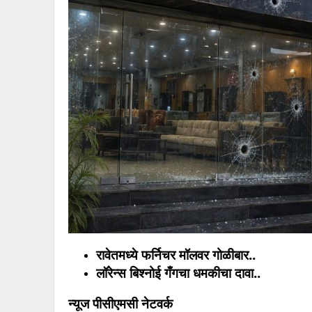
रावेतमध्ये फर्निचर मॉलवर गोळीबार..
लॉरेन्स बिश्नोई गँगचा धमकीचा दावा..
न्यूज पीसीएमसी नेटवर्क