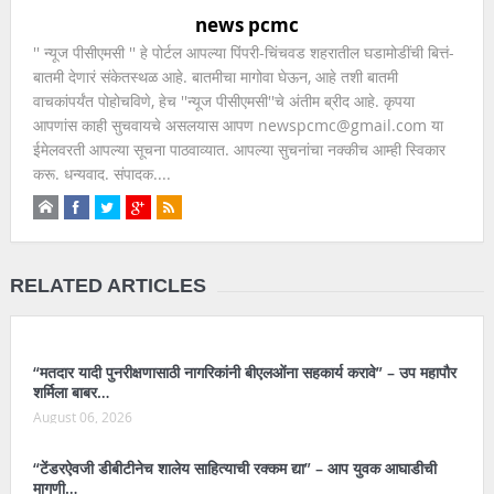
news pcmc
'' न्यूज पीसीएमसी '' हे पोर्टल आपल्या पिंपरी-चिंचवड शहरातील घडामोडींची बित्तं-
बातमी देणारं संकेतस्थळ आहे. बातमीचा मागोवा घेऊन, आहे तशी बातमी
वाचकांपर्यंत पोहोचविणे, हेच ''न्यूज पीसीएमसी''चे अंतीम ब्रीद आहे. कृपया
आपणांस काही सुचवायचे असलयास आपण newspcmc@gmail.com या
ईमेलवरती आपल्या सूचना पाठवाव्यात. आपल्या सुचनांचा नक्कीच आम्ही स्विकार
करू. धन्यवाद. संपादक....
RELATED ARTICLES
“मतदार यादी पुनरीक्षणासाठी नागरिकांनी बीएलओंना सहकार्य करावे” – उप महापौर
शर्मिला बाबर…
August 06, 2026
“टेंडरऐवजी डीबीटीनेच शालेय साहित्याची रक्कम द्या” – आप युवक आघाडीची
मागणी…