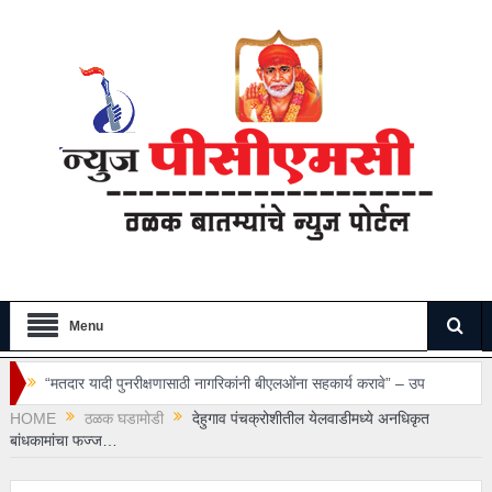
Menu
“मतदार यादी पुनरीक्षणासाठी नागरिकांनी बीएलओंना सहकार्य करावे” – उप
HOME
ठळक घडामोडी
देहुगाव पंचक्रोशीतील येलवाडीमध्ये अनधिकृत
महापौर शर्मिला बाबर…
बांधकामांचा फज्ज…
“टेंडरऐवजी डीबीटीनेच शालेय साहित्याची रक्कम द्या” – आप युवक आघाडीची