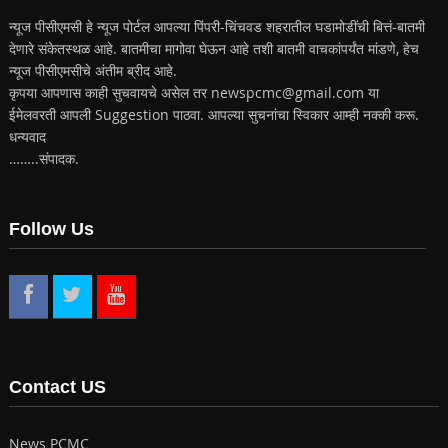
न्यूज पीसीएमसी हे न्यूज पोर्टल आपल्या पिंपरी-चिंचवड शहरातील घडामोडींची बित्तं-बातमी
देणारे संकेतस्थळ आहे. बातमीचा मागोवा घेऊन आहे तशी बातमी वाचकांपर्यंत मांडणे, हेच
न्यूज पीसीएमसीचे अंतीम ब्रीद आहे.
कृपया आपणास काही सुचवायचे असेल तर newspcmc@gmail.com या
ईमेलवरती आपली Suggestion पाठवा. आपल्या सुचनांचा स्विकार आम्ही नक्की करू.
धन्यवाद
……..संपादक.
Follow Us
Contact US
News PCMC