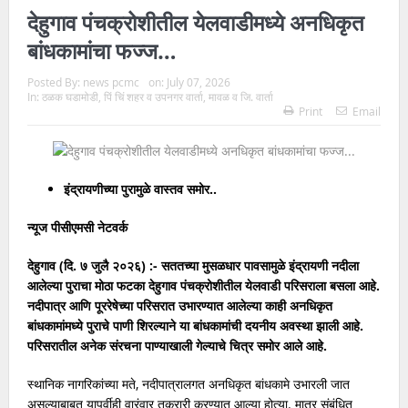
मागणी…
देहुगाव पंचक्रोशीतील येलवाडीमध्ये अनधिकृत
बांधकामांचा फज्ज…
वाय.सी.एम. च्या नव्या ११ मजली इमारतीला ‘विद्यासदन’ नाव; स्थायी समितीची
Posted By:
news pcmc
on:
July 07, 2026
मंजुरी…
In:
ठळक घडामोडी
,
पिं चिं शहर व उपनगर वार्ता
,
मावळ व जि. वार्ता
Print
Email
पिंपरी-चिंचवडमध्ये रस्त्यांची दुर्दशा; खड्डे युद्धपातळीवर बुजवा…
विद्यार्थी गुणवत्ता वाढीचा अहवाल सादर करा…
“भिमसृष्टी मैदान व माता रमाई स्मारकासाठी नागरिकांच्या भावनांचा सन्मान; २०८
इंद्रायणीच्या पुरामुळे वास्तव समोर..
हरकतींवर सुनावणी” – अभिषेक बारणे…
न्यूज पीसीएमसी नेटवर्क
बिर्ला हॉस्पिटलजवळील पुलाचे तुटलेले कठडे तातडीने दुरुस्त करण्याची
देहुगाव (दि. ७ जुलै २०२६) :- सततच्या मुसळधार पावसामुळे इंद्रायणी नदीला
आलेल्या पुराचा मोठा फटका देहुगाव पंचक्रोशीतील येलवाडी परिसराला बसला आहे.
विश्वजीत बारणे यांची मागणी…
नदीपात्र आणि पूररेषेच्या परिसरात उभारण्यात आलेल्या काही अनधिकृत
बांधकामांमध्ये पुराचे पाणी शिरल्याने या बांधकामांची दयनीय अवस्था झाली आहे.
“हर्षवर्धन सपकाळ यांनी त्वरित जाहीर माफी मागावी” – योगेश बहल…
परिसरातील अनेक संरचना पाण्याखाली गेल्याचे चित्र समोर आले आहे.
फोर्स ट्रॅव्हलरच्या धडकेत तरुणीचा मृत्यू; चालकाविरुद्ध निगडी पोलिसांत गुन्हा
स्थानिक नागरिकांच्या मते, नदीपात्रालगत अनधिकृत बांधकामे उभारली जात
दाखल…
असल्याबाबत यापूर्वीही वारंवार तक्रारी करण्यात आल्या होत्या. मात्र संबंधित