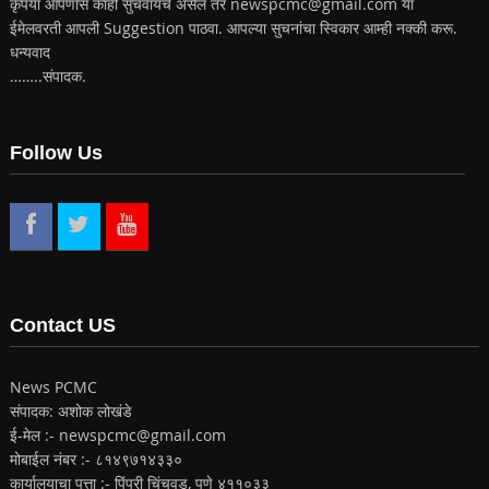
कृपया आपणास काही सुचवायचे असेल तर newspcmc@gmail.com या
ईमेलवरती आपली Suggestion पाठवा. आपल्या सुचनांचा स्विकार आम्ही नक्की करू.
धन्यवाद
……..संपादक.
Follow Us
Contact US
News PCMC
संपादक: अशोक लोखंडे
ई-मेल :- newspcmc@gmail.com
मोबाईल नंबर :- ८१४९७१४३३०
कार्यालयाचा पत्ता :- पिंपरी चिंचवड, पुणे ४११०३३