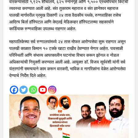
वारकऱ्यांसाठी १,९२५ शौचालये, ६२५ स्नानगृहे आणि १,५०० प्रथमोपचार किटची
व्यवस्था करण्यात आली आहे. संत तुकाराम महाराज व संत ज्ञानेश्वर महाराज
पालखी मार्गावरील प्रमुख ठिकाणी २४ तास वैद्यकीय पथके, रुग्णवाहिका तसेच
आदित्य बिर्ला हॉस्पिटल आणि केएलई मेडिकव्हर हॉस्पिटलच्या सहकार्याने
कार्डियाक रुग्णवाहिका उपलब्ध राहणार आहेत.
महापालिकेच्या सर्व रुग्णालयांमध्ये २४ तास मोफत आरोग्यसेवा सुरू राहणार असून
पालखी काळात किमान १० टक्के खाटा राखीव ठेवण्यात येणार आहेत. पावसाळी
परिस्थिती आणि संभाव्य आपत्कालीन घटनांचा विचार करून झोनल व नोडल
अधिकाऱ्यांची नियुक्ती करण्यात आली आहे. आयुक्त डॉ. विजय सूर्यवंशी यांनी सर्व
यंत्रणांनी समन्वयाने काम करून वारकरी, भाविक व नागरिकांना वेळेत आरोग्यसेवा
देण्याचे निर्देश दिले आहेत.