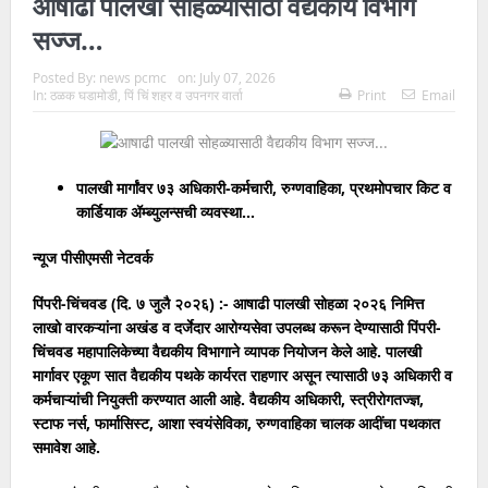
आषाढी पालखी सोहळ्यासाठी वैद्यकीय विभाग
सज्ज…
Posted By:
news pcmc
on:
July 07, 2026
In:
ठळक घडामोडी
,
पिं चिं शहर व उपनगर वार्ता
Print
Email
पालखी मार्गांवर ७३ अधिकारी-कर्मचारी, रुग्णवाहिका, प्रथमोपचार किट व
कार्डियाक ॲम्ब्युलन्सची व्यवस्था…
न्यूज पीसीएमसी नेटवर्क
पिंपरी-चिंचवड (दि. ७ जुलै २०२६) :- आषाढी पालखी सोहळा २०२६ निमित्त
लाखो वारकऱ्यांना अखंड व दर्जेदार आरोग्यसेवा उपलब्ध करून देण्यासाठी पिंपरी-
चिंचवड महापालिकेच्या वैद्यकीय विभागाने व्यापक नियोजन केले आहे. पालखी
मार्गावर एकूण सात वैद्यकीय पथके कार्यरत राहणार असून त्यासाठी ७३ अधिकारी व
कर्मचाऱ्यांची नियुक्ती करण्यात आली आहे. वैद्यकीय अधिकारी, स्त्रीरोगतज्ज्ञ,
स्टाफ नर्स, फार्मासिस्ट, आशा स्वयंसेविका, रुग्णवाहिका चालक आदींचा पथकात
समावेश आहे.