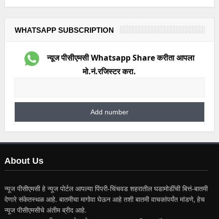
WHATSAPP SUBSCRIPTION
न्यूज पीसीएमसी Whatsapp Share करीता आपला
मो.नं.रजिस्टर करा.
About Us
न्यूज पीसीएमसी हे न्यूज पोर्टल आपल्या पिंपरी-चिंचवड शहरातील घडामोडींची बित्तं-बातमी
देणारे संकेतस्थळ आहे. बातमीचा मागोवा घेऊन आहे तशी बातमी वाचकांपर्यंत मांडणे, हेच
न्यूज पीसीएमसीचे अंतीम ब्रीद आहे.