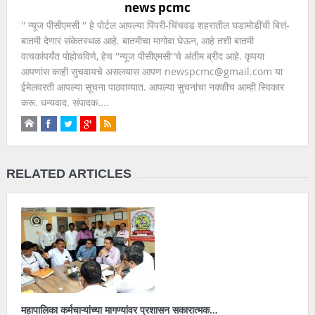
news pcmc
'' न्यूज पीसीएमसी '' हे पोर्टल आपल्या पिंपरी-चिंचवड शहरातील घडामोडींची बित्तं-
बातमी देणारं संकेतस्थळ आहे. बातमीचा मागोवा घेऊन, आहे तशी बातमी
वाचकांपर्यंत पोहोचविणे, हेच ''न्यूज पीसीएमसी''चे अंतीम ब्रीद आहे. कृपया
आपणांस काही सुचवायचे असलयास आपण newspcmc@gmail.com या
ईमेलवरती आपल्या सूचना पाठवाव्यात. आपल्या सुचनांचा नक्कीच आम्ही स्विकार
करू. धन्यवाद. संपादक....
RELATED ARTICLES
महापालिका कर्मचाऱ्यांच्या मागण्यांवर प्रशासन सकारात्मक…