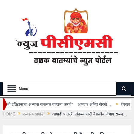
Menu
भ्यास करूनच वक्तव्य करावे” – आमदार अमित गोरखे…
थेरगाव रुग्णालयातील सुरक्षा रक्ष
HOME
ठळक घडामोडी
आषाढी पालखी सोहळ्यासाठी वैद्यकीय विभाग सज्ज…