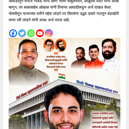
आघाडीतून मनोज गरबडे यांनी आणि गौतम चाबुकस्वार, काळुराम पवार यांनी अपक्ष
म्हणून, तर बाळासाहेब ओव्हाळ यांनी तिसऱ्या आघाडीकडून अर्ज दाखल केला.
भोसरीतून भाजपच्या वतीने महेश लांडगे तर शिवसेना उद्धव ठाकरे गटातून बंडखोरी
करत रवी लांडगे यांनी अपक्ष अर्ज भरला आहे.