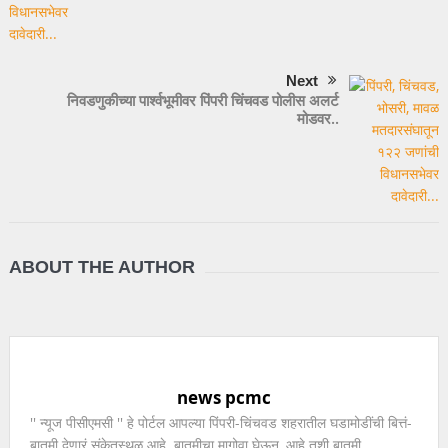
Next
निवडणुकीच्या पार्श्वभूमीवर पिंपरी चिंचवड पोलीस अलर्ट
मोडवर..
ABOUT THE AUTHOR
news pcmc
'' न्यूज पीसीएमसी '' हे पोर्टल आपल्या पिंपरी-चिंचवड शहरातील घडामोडींची बित्तं-
बातमी देणारं संकेतस्थळ आहे. बातमीचा मागोवा घेऊन, आहे तशी बातमी