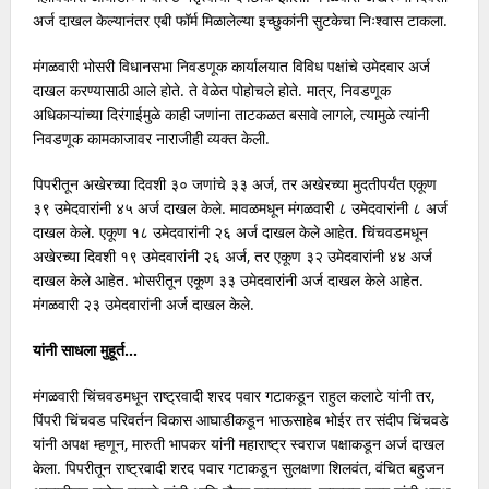
अर्ज दाखल केल्यानंतर एबी फॉर्म मिळालेल्या इच्छुकांनी सुटकेचा निःश्वास टाकला.
मंगळवारी भोसरी विधानसभा निवडणूक कार्यालयात विविध पक्षांचे उमेदवार अर्ज
दाखल करण्यासाठी आले होते. ते वेळेत पोहोचले होते. मात्र, निवडणूक
अधिकाऱ्यांच्या दिरंगाईमुळे काही जणांना ताटकळत बसावे लागले, त्यामुळे त्यांनी
निवडणूक कामकाजावर नाराजीही व्यक्त केली.
पिपरीतून अखेरच्या दिवशी ३० जणांचे ३३ अर्ज, तर अखेरच्या मुदतीपर्यंत एकूण
३९ उमेदवारांनी ४५ अर्ज दाखल केले. मावळमधून मंगळवारी ८ उमेदवारांनी ८ अर्ज
दाखल केले. एकूण १८ उमेदवारांनी २६ अर्ज दाखल केले आहेत. चिंचवडमधून
अखेरच्या दिवशी १९ उमेदवारांनी २६ अर्ज, तर एकूण ३२ उमेदवारांनी ४४ अर्ज
दाखल केले आहेत. भोसरीतून एकूण ३३ उमेदवारांनी अर्ज दाखल केले आहेत.
मंगळवारी २३ उमेदवारांनी अर्ज दाखल केले.
यांनी साधला मुहूर्त…
मंगळवारी चिंचवडमधून राष्ट्रवादी शरद पवार गटाकडून राहुल कलाटे यांनी तर,
पिंपरी चिंचवड परिवर्तन विकास आघाडीकडून भाऊसाहेब भोईर तर संदीप चिंचवडे
यांनी अपक्ष म्हणून, मारुती भापकर यांनी महाराष्ट्र स्वराज पक्षाकडून अर्ज दाखल
केला. पिपरीतून राष्ट्रवादी शरद पवार गटाकडून सुलक्षणा शिलवंत, वंचित बहुजन