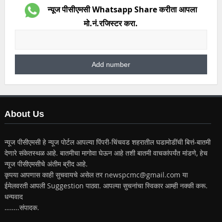
न्यूज पीसीएमसी Whatsapp Share करीता आपला
मो.नं.रजिस्टर करा.
About Us
न्यूज पीसीएमसी हे न्यूज पोर्टल आपल्या पिंपरी-चिंचवड शहरातील घडामोडींची बित्तं-बातमी
देणारे संकेतस्थळ आहे. बातमीचा मागोवा घेऊन आहे तशी बातमी वाचकांपर्यंत मांडणे, हेच
न्यूज पीसीएमसीचे अंतीम ब्रीद आहे.
कृपया आपणास काही सुचवायचे असेल तर newspcmc@gmail.com या
ईमेलवरती आपली Suggestion पाठवा. आपल्या सुचनांचा स्विकार आम्ही नक्की करू.
धन्यवाद
……..संपादक.