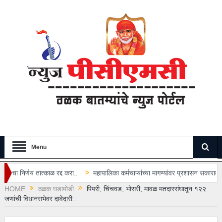
Menu
्द करा..
महापालिका कर्मचाऱ्यांच्या मागण्यांवर प्रशासन सकारात्मक…
“अभिजीत दीप
HOME
ठळक घडामोडी
पिंपरी, चिंचवड, भोसरी, मावळ मतदारसंघातून १२२
जणांची विधानसभेवर दावेदारी…