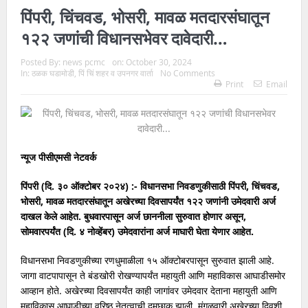
पिंपरी, चिंचवड, भोसरी, मावळ मतदारसंघातून
१२२ जणांची विधानसभेवर दावेदारी…
Posted By:
news pcmc
on:
October 30, 2024
In:
ठळक घडामोडी
,
पिं चिं शहर व उपनगर वार्ता
No Comments
Print
Email
न्यूज पीसीएमसी नेटवर्क
पिंपरी (दि. ३० ऑक्टोबर २०२४) :- विधानसभा निवडणुकीसाठी पिंपरी, चिंचवड,
भोसरी, मावळ मतदारसंघातून अखेरच्या दिवसापर्यंत १२२ जणांनी उमेदवारी अर्ज
दाखल केले आहेत. बुधवारपासून अर्ज छाननीला सुरुवात होणार असून,
सोमवारपर्यंत (दि. ४ नोव्हेंबर) उमेदवारांना अर्ज माघारी घेता येणार आहेत.
विधानसभा निवडणुकीच्या रणधुमाळीला १५ ऑक्टोबरपासून सुरुवात झाली आहे.
जागा वाटपापासून ते बंडखोरी रोखण्यापर्यंत महायुती आणि महाविकास आघाडीसमोर
आव्हान होते. अखेरच्या दिवसापर्यंत काही जागांवर उमेदवार देताना महायुती आणि
महाविकास आघाडीच्या वरिष्ठ नेतृत्वाची दमछाक झाली. मंगळवारी अखेरच्या दिवशी